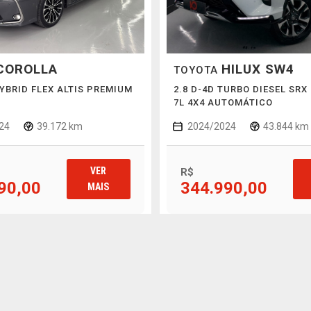
COROLLA
HILUX SW4
TOYOTA
HYBRID FLEX ALTIS PREMIUM
2.8 D-4D TURBO DIESEL SR
7L 4X4 AUTOMÁTICO
24
39.172 km
2024/2024
43.844 km
VER
R$
90,00
344.990,00
MAIS