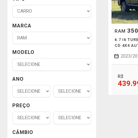
MARCA
35
RAM
6.7 I6 TU
CD 4X4 A
MODELO
2023/20
R$
ANO
439.9
PREÇO
CÂMBIO