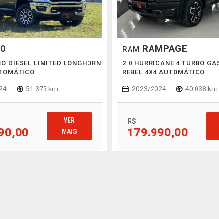
00
RAMPAGE
RAM
RBO DIESEL LIMITED LONGHORN
2.0 HURRICANE 4 TURBO GA
UTOMÁTICO
REBEL 4X4 AUTOMÁTICO
24
51.375 km
2023/2024
40.038 km
VER
R$
90,00
179.990,00
MAIS