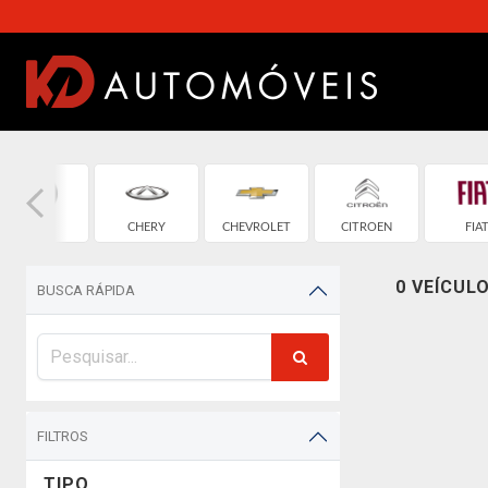
BMW
CHERY
CHEVROLET
CITROEN
FIA
0 VEÍCUL
BUSCA RÁPIDA
FILTROS
TIPO